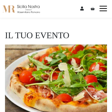
Skip
M
to
content
IL TUO EVENTO