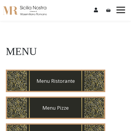
Skip
M
to
content
MENU
Menu Ristorante
Menu Pizze