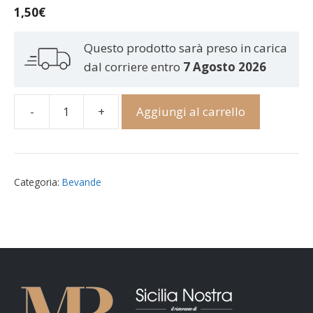
1,50
€
Questo prodotto sarà preso in carica
dal corriere entro
7 Agosto 2026
-
+
Aggiungi al carrello
Acqua
minerale
frizzante
0,5
Categoria:
Bevande
lt
quantità