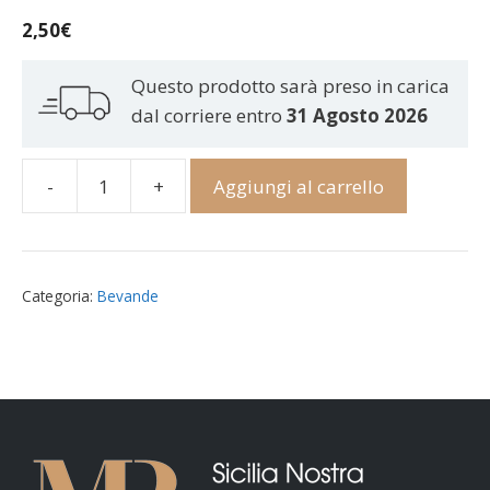
2,50
€
Questo prodotto sarà preso in carica
dal corriere entro
31 Agosto 2026
-
+
Aggiungi al carrello
Acqua
minerale
naturale
0,75
Categoria:
Bevande
lt
quantità