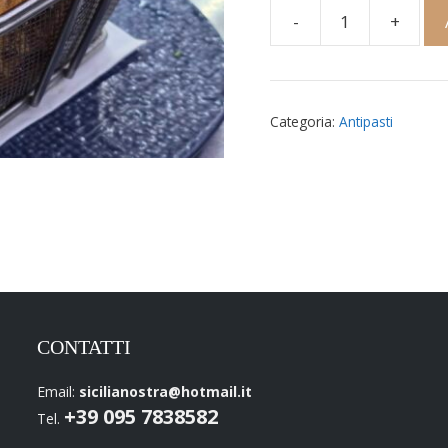
-
+
Frittura
di
calamari,
gamberetti
Categoria:
Antipasti
e
verdure
in
pastella
quantità
CONTATTI
Email:
sicilianostra@hotmail.it
+39 095 7838582
Tel.