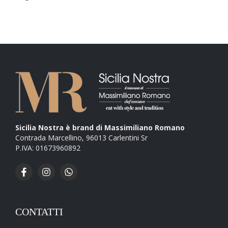
Rucola (+
1,00
€
)
Funghi Freschi (+
1,00
€
)
Radicchio (+
1,00
€
)
Salsiccia (+
1,50
€
)
Salame Piccante (+
1,00
€
)
Acciughe (+
1,00
€
)
Sicilia Nostra è brand di Massimiliano Romano
Contrada Marcellino, 96013 Carlentini Sr
Wurstel (+
1,00
€
)
P.IVA: 01673960892
Pancetta (+
1,00
€
)
Pesto di basilico (+
1,00
€
)
Tuma (+
1,00
€
)
CONTATTI