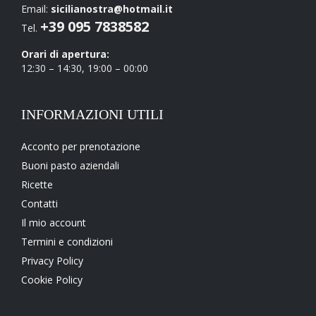
Gorgonzola (+
1,00
€
)
Email:
sicilianostra@hotmail.it
+39 095 7838582
Tel.
Broccoli (+
1,00
€
)
Orari di apertura:
12:30 – 14:30, 19:00 – 00:00
Pecorino (+
1,00
€
)
Ricotta Salata (+
1,00
€
)
INFORMAZIONI UTILI
Mortadella (+
1,00
€
)
Acconto per prenotazione
Buoni pasto aziendali
Ciliegino (+
2,00
€
)
Ricette
Mozzarella (+
2,00
€
)
Contatti
Il mio account
Patatine fritte (+
2,00
€
)
Termini e condizioni
Privacy Policy
Scaglie di grana (+
1,50
€
)
Cookie Policy
Crudo di Parma (+
2,00
€
)