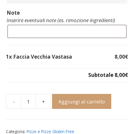
Panna (+
0,50
€
)
Note
Inserire eventuali note (es. rimozione ingredienti)
Mollica tostata (+
0,50
€
)
Patate (+
0,50
€
)
Basilico (+
0,50
€
)
1x
Faccia Vecchia Vastasa
8,00€
Spinaci (+
1,00
€
)
Subtotale
8,00€
Uovo (+
1,00
€
)
Melanzane (+
1,00
€
)
-
+
Aggiungi al carrello
Faccia
Zucchine (+
1,00
€
)
Vecchia
Peperoni (+
1,50
€
)
Vastasa
quantità
Categoria:
Pizze e Pizze Gluten Free