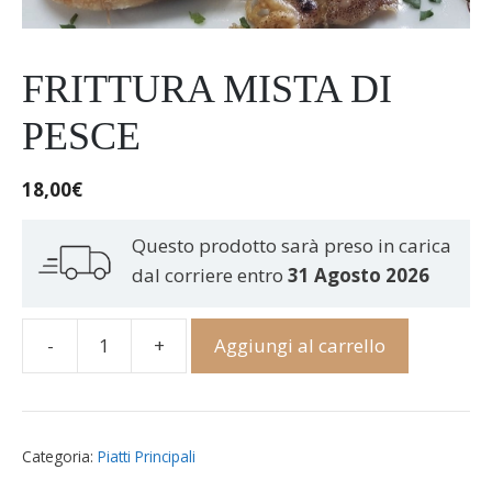
FRITTURA MISTA DI
PESCE
18,00
€
Questo prodotto sarà preso in carica
dal corriere entro
31 Agosto 2026
-
+
Aggiungi al carrello
Frittura
mista
di
pesce
Categoria:
Piatti Principali
quantità