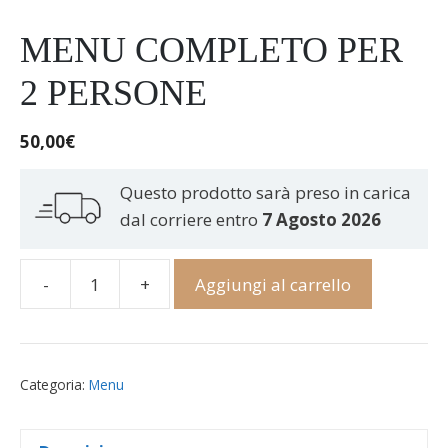
MENU COMPLETO PER
2 PERSONE
50,00
€
Questo prodotto sarà preso in carica
dal corriere entro
7 Agosto 2026
-
+
Aggiungi al carrello
Menu
completo
per
2
Categoria:
Menu
Persone
quantità