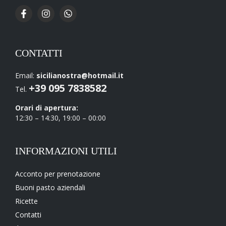
Pancetta (+
2,00
€
)
Pesto di basilico (+
2,00
€
)
Tuma (+
2,00
€
)
CONTATTI
Gorgonzola (+
2,00
€
)
Email:
sicilianostra@hotmail.it
+39 095 7838582
Tel.
Broccoli (+
2,00
€
)
Orari di apertura:
12:30 – 14:30, 19:00 – 00:00
Pecorino (+
2,00
€
)
Ricotta Salata (+
2,00
€
)
INFORMAZIONI UTILI
Mortadella (+
2,00
€
)
Acconto per prenotazione
Buoni pasto aziendali
Ciliegino (+
4,00
€
)
Ricette
Mozzarella (+
3,00
€
)
Contatti