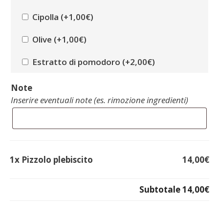
Cipolla (+
1,00
€
)
Olive (+
1,00
€
)
Estratto di pomodoro (+
2,00
€
)
Panna (+
1,00
€
)
Note
Inserire eventuali note (es. rimozione ingredienti)
Mollica tostata (+
1,00
€
)
Patate (+
1,00
€
)
Basilico (+
1,00
€
)
1x
Pizzolo plebiscito
14,00€
Spinaci (+
2,00
€
)
Subtotale
14,00€
Uovo (+
2,00
€
)