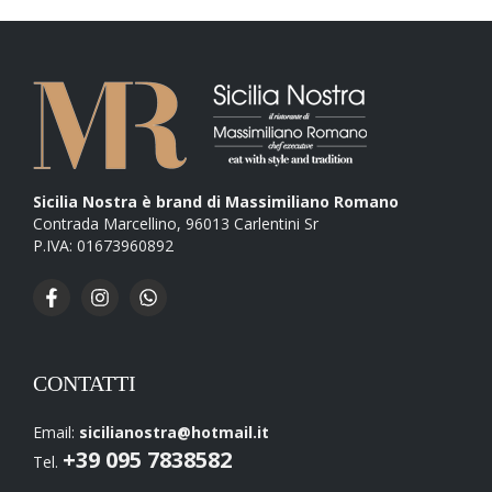
Radicchio (+
1,00
€
)
Salsiccia (+
1,50
€
)
Salame Piccante (+
1,00
€
)
Acciughe (+
1,00
€
)
Sicilia Nostra è brand di Massimiliano Romano
Contrada Marcellino, 96013 Carlentini Sr
Wurstel (+
1,00
€
)
P.IVA: 01673960892
Pancetta (+
1,00
€
)
Pesto di basilico (+
1,00
€
)
Tuma (+
1,00
€
)
CONTATTI
Gorgonzola (+
1,00
€
)
Email:
sicilianostra@hotmail.it
+39 095 7838582
Tel.
Broccoli (+
1,00
€
)