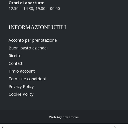
Orari di apertura:
12:30 – 14:30, 19:00 – 00:00
Pecorino (+
1,00
€
)
Ricotta Salata (+
1,00
€
)
INFORMAZIONI UTILI
Mortadella (+
1,00
€
)
Acconto per prenotazione
Buoni pasto aziendali
Ciliegino (+
2,00
€
)
Ricette
Mozzarella (+
2,00
€
)
Contatti
Il mio account
Patatine fritte (+
2,00
€
)
Termini e condizioni
Privacy Policy
Scaglie di grana (+
1,50
€
)
Cookie Policy
Crudo di Parma (+
2,00
€
)
Prosciutto cotto (+
1,50
€
)
Web Agency Emmè