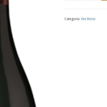
di
Salaparuta
Passo
Categoria:
Vini Rossi
delle
Mule
quantità