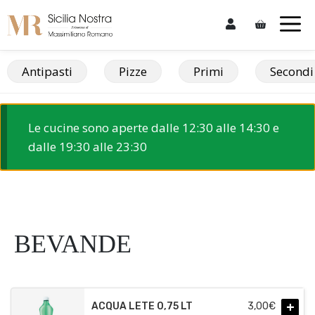
Skip
M
to
content
Antipasti
Pizze
Primi
Secondi
Le cucine sono aperte dalle 12:30 alle 14:30 e
dalle 19:30 alle 23:30
BEVANDE
+
ACQUA LETE 0,75 LT
3,00
€