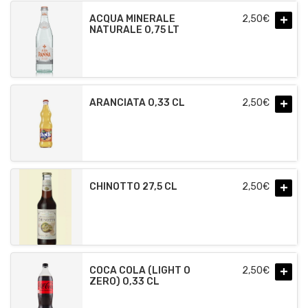
+
ACQUA MINERALE
2,50
€
NATURALE 0,75 LT
+
ARANCIATA 0,33 CL
2,50
€
+
CHINOTTO 27,5 CL
2,50
€
+
COCA COLA (LIGHT O
2,50
€
ZERO) 0,33 CL